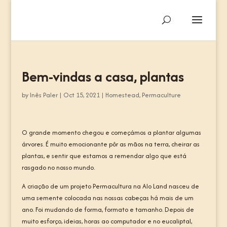
Bem-vindas a casa, plantas
by
Inês Paler
|
Oct 15, 2021
|
Homestead
,
Permaculture
O grande momento chegou e começámos a plantar algumas
árvores. É muito emocionante pôr as mãos na terra, cheirar as
plantas, e sentir que estamos a remendar algo que está
rasgado no nosso mundo.
A criação de um projeto Permacultura na Alo Land nasceu de
uma semente colocada nas nossas cabeças há mais de um
ano. Foi mudando de forma, formato e tamanho. Depois de
muito esforço, ideias, horas ao computador e no eucaliptal,