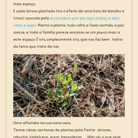
mais espaço.
E cada árvore plantada tira o efeito de uma hora de barulho e
‘stress’ causado pela
escavadora que por aqui andou, a abrir
valas e lagos
. Planta a planta, tudo volta a fazer sentido, a paz
cresce, e toda a família parece enraizar-se um pouco mais a
este espaço. É isto, simplesmente isto, que nos faz bem: tratar
da terra que trata de nós.
Uma alfarroba na sua nova casa.
Temos várias centenas de plantas pela frente: árvores,
arbustos, herbáceas, ervas, trepadeiras… Não sei o que será