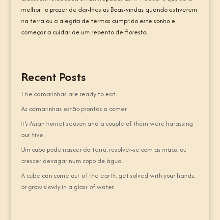
melhor: o prazer de dar-lhes as Boas-vindas quando estiverem
na terra ou a alegria de termos cumprido este sonho e
começar a cuidar de um rebento de floresta.
Recent Posts
The camarinhas are ready to eat.
As camarinhas estão prontas a comer.
It’s Asian hornet season and a couple of them were harassing
our hive.
Um cubo pode nascer da terra, resolver-se com as mãos, ou
crescer devagar num copo de água.
A cube can come out of the earth, get solved with your hands,
or grow slowly in a glass of water.