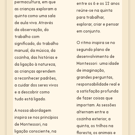
permacultura, em que
entre os 6 e os 12 anos
as crianças exploram a
reúne-se na quinta
quinta como uma sala
para trabalhar,
de aula viva. Através
explorar, criar e pensar
da observação, do
em conjunto.
trabalho com
O ritmo inspira se no
significado, do trabalho
segundo plano de
manual, da música, da
desenvolvimento de
cozinha, das histórias e
Montessori: uma idade
da ligação à natureza,
de imaginação,
as crianças aprendem
grandes perguntas,
a reconhecer padrões,
responsabilidade real e
a cuidar dos seres vivos
a satisfação profunda
e a descobrir como
de fazer coisas que
tudo está ligado.
importam. As sessões
A nossa abordagem
alternam entre a
inspira se nos princípios
cozinha exterior, a
de Montessori, na
quinta, os trilhos na
ligação consciente, na
floresta, os animais e