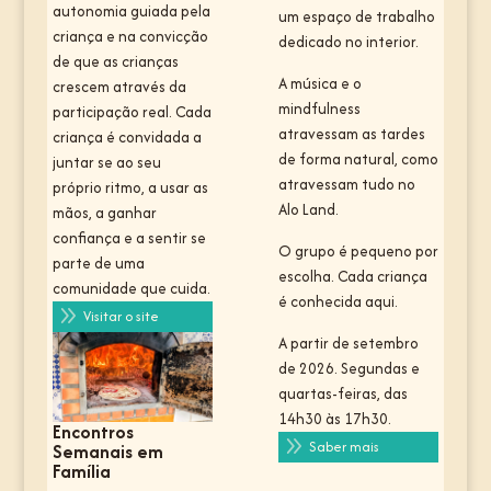
autonomia guiada pela
um espaço de trabalho
criança e na convicção
dedicado no interior.
de que as crianças
A música e o
crescem através da
mindfulness
participação real. Cada
atravessam as tardes
criança é convidada a
de forma natural, como
juntar se ao seu
atravessam tudo no
próprio ritmo, a usar as
Alo Land.
mãos, a ganhar
confiança e a sentir se
O grupo é pequeno por
parte de uma
escolha. Cada criança
comunidade que cuida.
é conhecida aqui.
9
Visitar o site
A partir de setembro
de 2026. Segundas e
quartas-feiras, das
14h30 às 17h30.
Encontros
9
Saber mais
Semanais em
Família